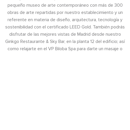
pequeño museo de arte contemporáneo con más de 300
obras de arte repartidas por nuestro establecimiento y un
referente en materia de diseño, arquitectura, tecnología y
sostenibilidad con el certificado LEED Gold. También podrás
disfrutar de las mejores vistas de Madrid desde nuestro
Ginkgo Restaurante & Sky Bar, en la planta 12 del edificio; así
como relajarte en el VP Biloba Spa para darte un masaje o
bien aprovechar de nuestra zona de aguas.
Acceder / Registrarse
Dónde
Cuándo
Promoción
Gestiona tu reserva
Quién
Habitación 1
VISITA NUESTRA WEB
adultos
2
Desde 13 años
Habitaciones que
niños
0
Hasta 12 años
enamoran
Añadir habitación
Aplicar
UN AUTÉNTICO LUJO 5 ESTRELLAS