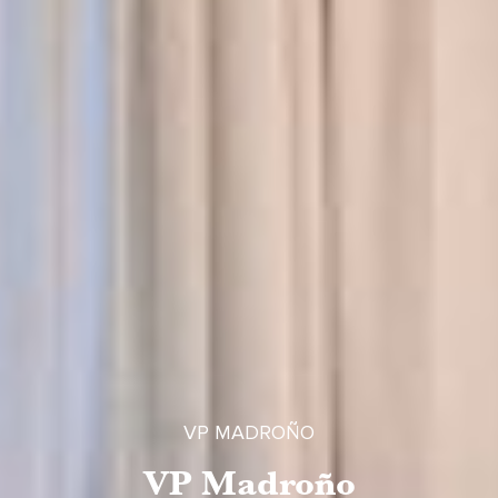
VP MADROÑO
VP Madroño